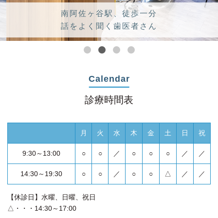
南阿佐ヶ谷駅、徒歩一分
話をよく聞く歯医者さん
Calendar
診療時間表
月
火
水
木
金
土
日
祝
9:30～13:00
○
○
／
○
○
○
／
／
14:30～19:30
○
○
／
○
○
△
／
／
【休診日】水曜、日曜、祝日
△・・・14:30～17:00