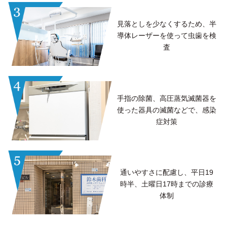
見落としを少なくするため、
半
導体レーザーを使って
虫歯を検
査
手指の除菌、高圧蒸気滅菌器を
使った器具の滅菌などで、
感染
症対策
通いやすさに配慮し、
平日19
時半、土曜日17時までの
診療
体制